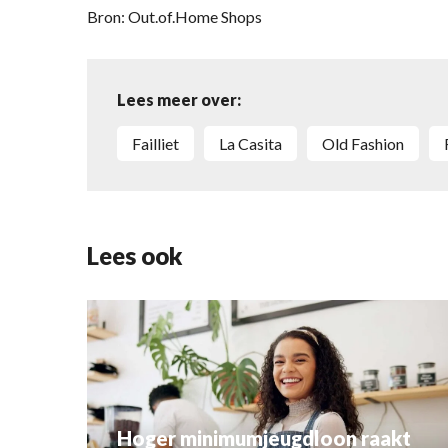
Bron: Out.of.Home Shops
Lees meer over:
Failliet
La Casita
Old Fashion
Lees ook
Hoger minimumjeugdloon raakt