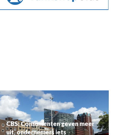
CBS: Consumenten geven meer
uit, ondernemers iets