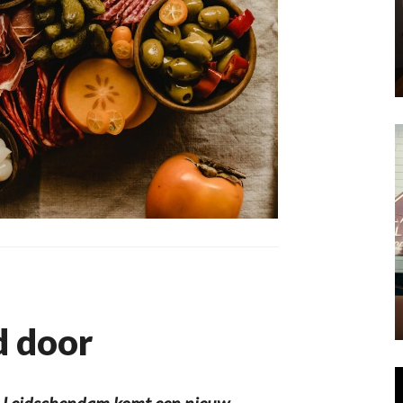
d door
 Leidschendam komt een nieuw