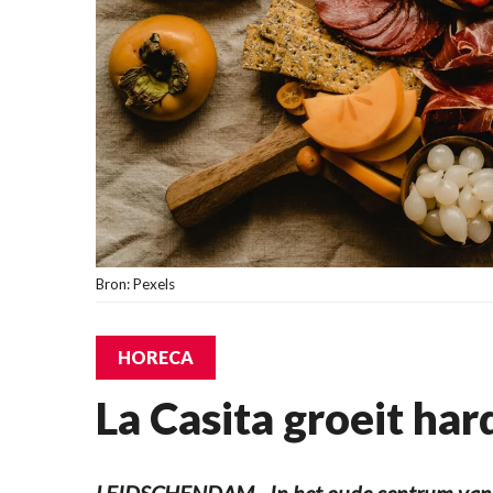
Bron: Pexels
HORECA
La Casita groeit har
LEIDSCHENDAM - In het oude centrum van