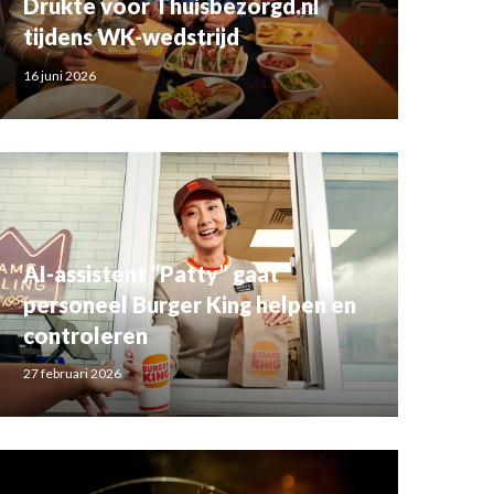
Drukte voor Thuisbezorgd.nl
tijdens WK-wedstrijd
16 juni 2026
AI-assistent “Patty” gaat
personeel Burger King helpen en
controleren
27 februari 2026