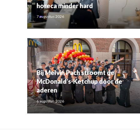
horeca minder hard
7 augustus 2026
Bij Melvin Pach stroomt de
McDonald’s-Ketchup door de
aderen
6 augustus 2026