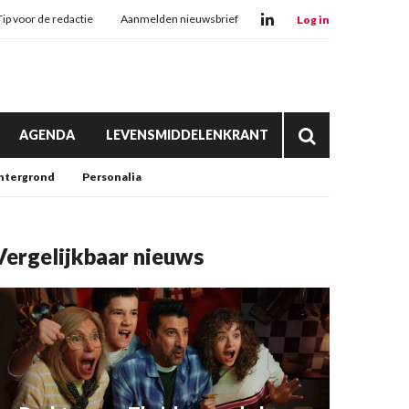
Tip voor de redactie
Aanmelden nieuwsbrief
Log in
AGENDA
LEVENSMIDDELENKRANT
htergrond
Personalia
Vergelijkbaar nieuws