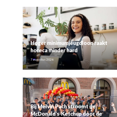
Hoger minimumjeugdloon raakt
horeca minder hard
7 augustus 2026
Bij Melvin Pach stroomt de
McDonald’s-Ketchup door de