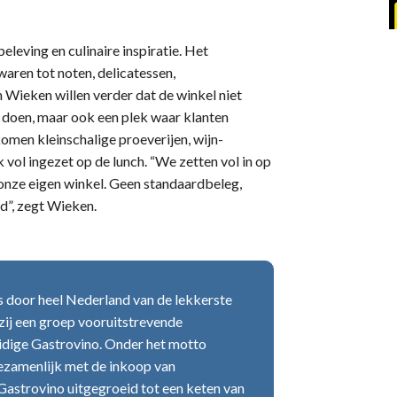
eleving en culinaire inspiratie. Het
aren tot noten, delicatessen,
n Wieken willen verder dat de winkel niet
 doen, maar ook een plek waar klanten
omen kleinschalige proeverijen, wijn-
vol ingezet op de lunch. “We zetten vol in op
 onze eigen winkel. Geen standaardbeleg,
d”, zegt Wieken.
rs door heel Nederland van de lekkerste
kzij een groep vooruitstrevende
uidige Gastrovino. Onder het motto
gezamenlijk met de inkoop van
 Gastrovino uitgegroeid tot een keten van