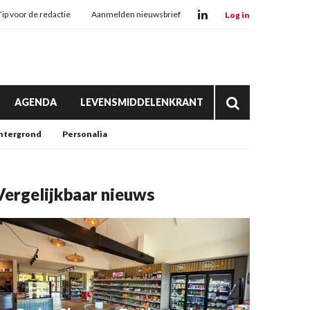
Tip voor de redactie
Aanmelden nieuwsbrief
Log in
AGENDA
LEVENSMIDDELENKRANT
htergrond
Personalia
Vergelijkbaar nieuws