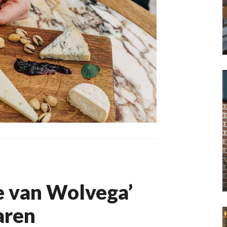
e van Wolvega’
aren