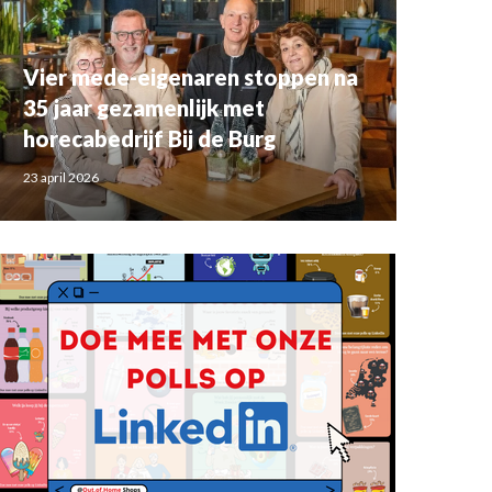
Vier mede-eigenaren stoppen na
35 jaar gezamenlijk met
horecabedrijf Bij de Burg
23 april 2026