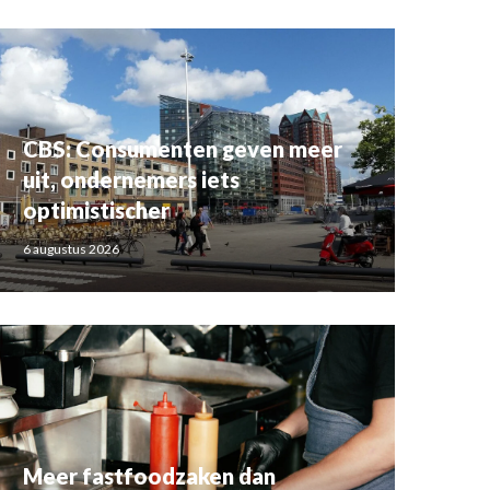
CBS: Consumenten geven meer
uit, ondernemers iets
optimistischer
6 augustus 2026
Meer fastfoodzaken dan