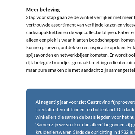
Meer beleving
Stap voor stap gaan ze de winkel verrijken met meer b
vertrouwde assortiment van verfijnde kazen en vleesw
cadeaupakketten en de wijncollectie blijven. Faber e
alleen een plek is waar klanten boodschappen komen
kunnen proeven, ontdekken en inspiratie opdoen. Er k
spijsavonden en netwerkbijeenkomsten. Er wordt ook 
rijk belegde broodjes, gemaakt met ingrediënten uit
maar pure smaken die met aandacht zijn samengestel
Al negentig jaar voorziet Gastrovino fijnproeve
specialiteiten uit binnen- en buitenland. Dit dan
winkeliers die samen de basis legden voor het h
‘Samen zijn we sterker dan alleen’ begonnen zij 
kruidenierswaren. Sinds de oprichting in 1932 is