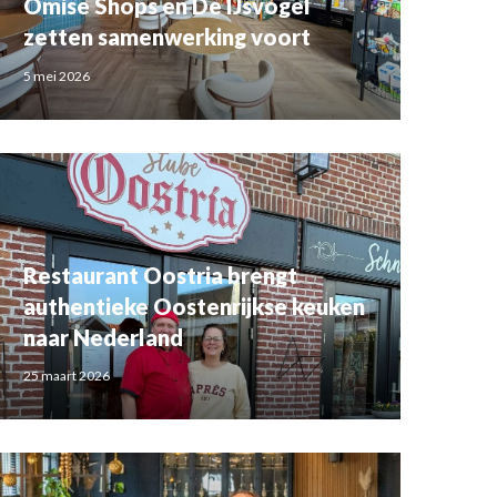
Omise Shops en De IJsvogel
zetten samenwerking voort
5 mei 2026
Restaurant Oostria brengt
authentieke Oostenrijkse keuken
naar Nederland
25 maart 2026