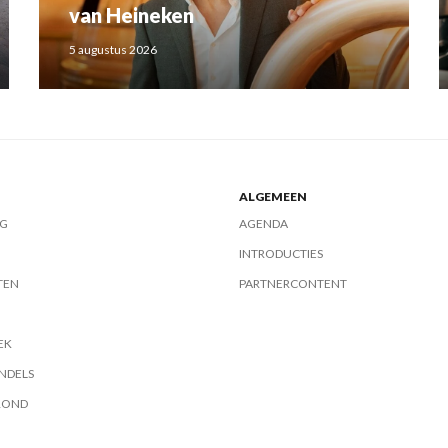
van Heineken
5 augustus 2026
ALGEMEEN
G
AGENDA
INTRODUCTIES
TEN
PARTNERCONTENT
EK
NDELS
ROND