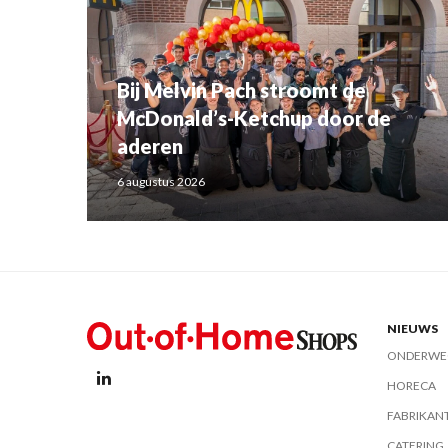
Bij Melvin Pach stroomt de
McDonald’s-Ketchup door de
aderen
6 augustus 2026
NIEUWS
ONDERWE
HORECA
FABRIKAN
CATERING