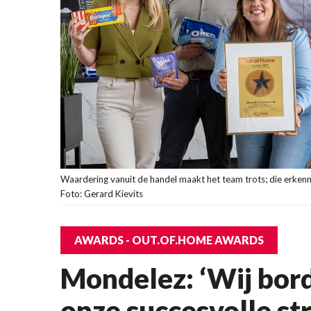
Waardering vanuit de handel maakt het team trots; die erkenn
Foto: Gerard Kievits
AWARDS - OUT.OF.HOME AWARDS
Mondelez: ‘Wij bor
onze succesvolle str