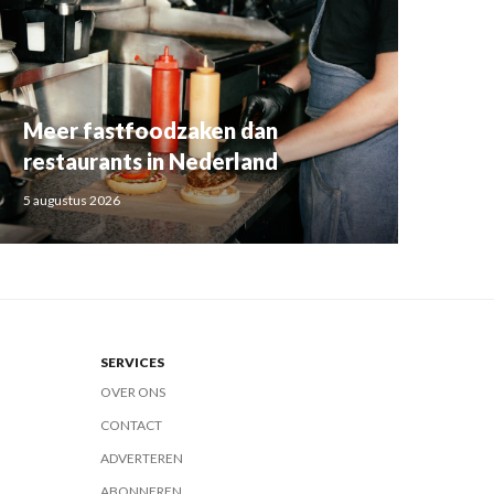
Meer fastfoodzaken dan
restaurants in Nederland
5 augustus 2026
SERVICES
OVER ONS
CONTACT
ADVERTEREN
ABONNEREN