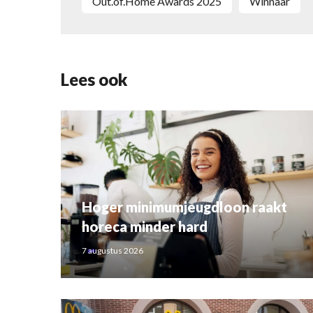
Out.of.Home Awards 2025
Winnaar
Lees ook
Hoger minimumjeugdloon raakt
horeca minder hard
7 augustus 2026