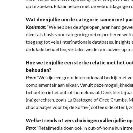
op te zoeken. Elkaar helpen met de vele uitdagingen d
Wat doen jullie om de categorie samen met p
Koeleman:
“We hebben de afgelopen jaren hard gewer
dient als basis voor categoriegroei en proberen we i
toegang tot vele (inter)nationale databases, insights
de lokale behoeften, vertalen we deze in advies op ma
Hoe weten jullie een sterke relatie met het o
behouden?
Pero:
“We zijn een groot internationaal bedrijf met v
complementair aan elkaar. Vanuit deze mogelijkhed
behoeften in het out-of-homekanaal. Denk hierbij aa
(na)gerechten, zoals Lu Bastogne of Oreo Crumbs. M
chocolaatjes voor bij de koffie ( coffee side offer )
Welke trends of verschuivingen vallen jullie o
Pero:
“Retailmedia doen ook in out-of-home hun intred