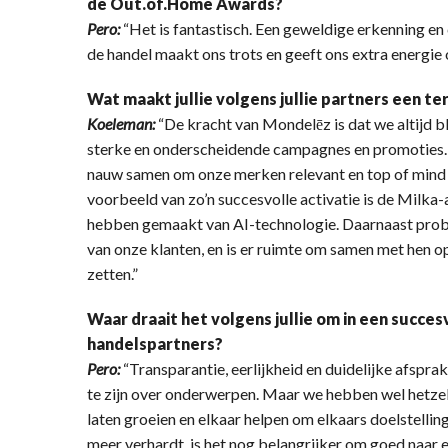
de Out.of.Home Awards?
Pero:
“Het is fantastisch. Een geweldige erkenning e
de handel maakt ons trots en geeft ons extra energie 
Wat maakt jullie volgens jullie partners een t
Koeleman:
“De kracht van Mondelēz is dat we altijd b
sterke en onderscheidende campagnes en promoties.
nauw samen om onze merken relevant en top of mind 
voorbeeld van zo’n succesvolle activatie is de Milka-
hebben gemaakt van AI-technologie. Daarnaast probe
van onze klanten, en is er ruimte om samen met hen 
zetten.”
Waar draait het volgens jullie om in een succ
handelspartners?
Pero:
“Transparantie, eerlijkheid en duidelijke afsprak
te zijn over onderwerpen. Maar we hebben wel hetzel
laten groeien en elkaar helpen om elkaars doelstellinge
meer verhardt, is het nog belangrijker om goed naar e