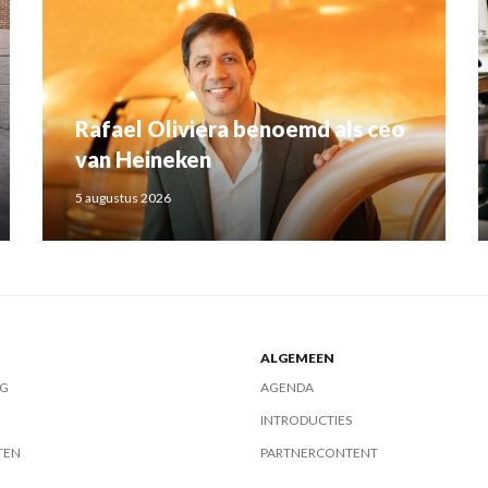
Rafael Oliviera benoemd als ceo
van Heineken
5 augustus 2026
ALGEMEEN
G
AGENDA
INTRODUCTIES
TEN
PARTNERCONTENT