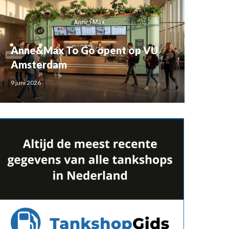
Anne&Max To Go opent op VU
Amsterdam
9 juni 2026