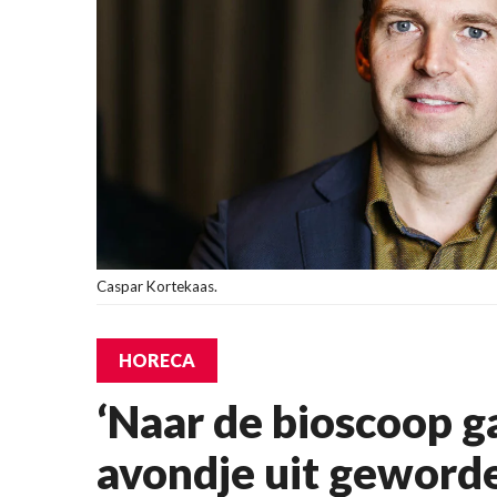
Caspar Kortekaas.
HORECA
‘Naar de bioscoop ga
avondje uit geword