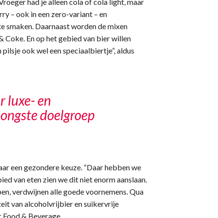
roeger had je alleen cola of cola light, maar
ry – ook in een zero-variant – en
arte smaken. Daarnaast worden de mixen
& Coke. En op het gebied van bier willen
ilsje ook wel een speciaalbiertje”, aldus
r luxe- en
jongste doelgroep
 naar een gezondere keuze. “Daar hebben we
ed van eten zien we dit niet enorm aanslaan.
en, verdwijnen alle goede voornemens. Qua
eit van alcoholvrijbier en suikervrije
er Food & Beverage.