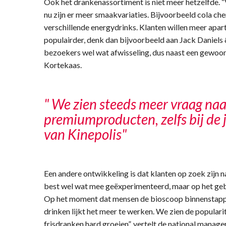
Ook het drankenassortiment is niet meer hetzelfde. “V
nu zijn er meer smaakvariaties. Bijvoorbeeld cola cher
verschillende energydrinks. Klanten willen meer ap
populairder, denk dan bijvoorbeeld aan Jack Daniels 
bezoekers wel wat afwisseling, dus naast een gewoon p
Kortekaas.
" We zien steeds meer vraag naa
premiumproducten, zelfs bij de 
van Kinepolis"
Een andere ontwikkeling is dat klanten op zoek zijn
best wel wat mee geëxperimenteerd, maar op het gebi
Op het moment dat mensen de bioscoop binnenstapp
drinken lijkt het meer te werken. We zien de popularit
frisdranken hard groeien”, vertelt de national manag