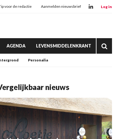
Tip voor de redactie
Aanmelden nieuwsbrief
Log in
AGENDA
LEVENSMIDDELENKRANT
htergrond
Personalia
Vergelijkbaar nieuws