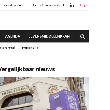
Tip voor de redactie
Aanmelden nieuwsbrief
Log in
AGENDA
LEVENSMIDDELENKRANT
htergrond
Personalia
Vergelijkbaar nieuws