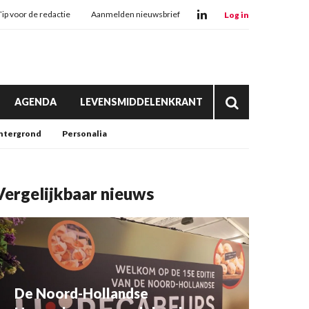
Tip voor de redactie
Aanmelden nieuwsbrief
Log in
AGENDA
LEVENSMIDDELENKRANT
htergrond
Personalia
Vergelijkbaar nieuws
De Noord-Hollandse