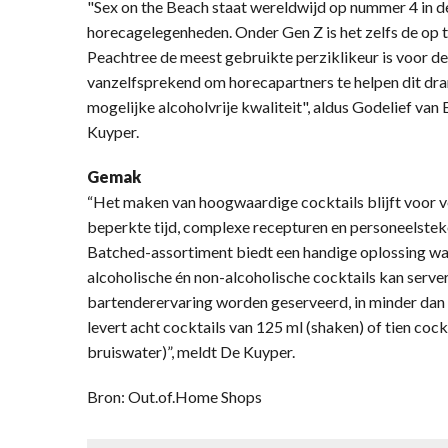
"Sex on the Beach staat wereldwijd op nummer 4 in d
horecagelegenheden. Onder Gen Z is het zelfs de op 
Peachtree de meest gebruikte perziklikeur is voor dez
vanzelfsprekend om horecapartners te helpen dit dra
mogelijke alcoholvrije kwaliteit", aldus Godelief van
Kuyper.
Gemak
“Het maken van hoogwaardige cocktails blijft voor v
beperkte tijd, complexe recepturen en personeelste
Batched-assortiment biedt een handige oplossing wa
alcoholische én non-alcoholische cocktails kan serv
bartenderervaring worden geserveerd, in minder dan ee
levert acht cocktails van 125 ml (shaken) of tien cock
bruiswater)”, meldt De Kuyper.
Bron: Out.of.Home Shops