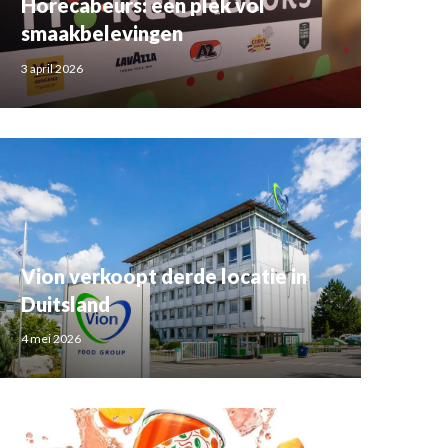
Horecabeurs: een plek vol
smaakbelevingen
3 april 2026
Vion verkoopt derde locatie in
Duitsland
4 mei 2026