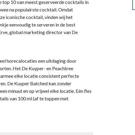
e top 10 van meest geserveerde cocktails in
twee na populairste cocktail. Omdat
e iconische cocktail, vinden wij het
nkje eenvoudig te serveren in de best
 Erve, global marketing director van De
eel horecalocaties een uitdaging door
korten. Het De Kuyper- en Peachtree
armee elke locatie consistent perfecte
eren. De Kuyper Batched kan zonder
n minuut en op vrijwel elke locatie. Eén fles
tails van 100 ml (af te toppen met