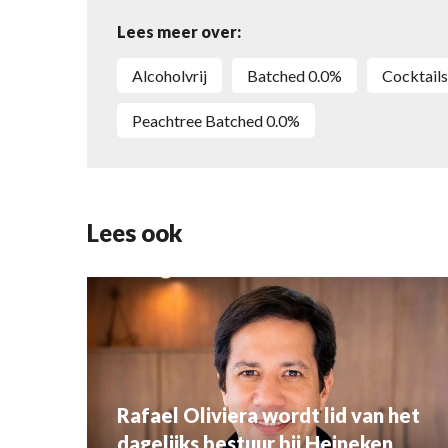
Lees meer over:
alcoholvrij
Batched 0.0%
cocktails
Peachtree Batched 0.0%
Lees ook
Rafael Oliviera wordt lid van het
dagelijks bestuur bij Heineken