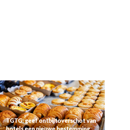
TGTG: geef ontbijtoverschot van
hotels een nieuwe bestemming