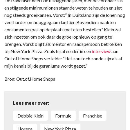
De franchiser heeft de uitdagende jaren, met de coronacrisis
en stijgende minimumlonen staande weten te houden en ziet
nog steeds groeikansen. Vorst:” In Duitsland zijn de lonen nog
veel harder omhooggegaan dan hier. Bovendien maakten
consumenten pas op de plaats met eten bestellen.” Klein zal
zich inzetten om ook daar de groei opnieuw op gang te
brengen. Vorst blijft als mentor en raadspersoon betrokken
bij New York Pizza. Zoals hij al eerder in een
interview
aan
Out.of.Home Shops vertelde: ”Het zou toch zonde zijn als al
mijn kennis bij de geraniums wordt gezet.”
Bron: Out.of.Home Shops
Lees meer over:
Debbie Klein
formule
franchise
horeca
New York Pizza