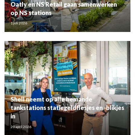
Oatly en NS Retail gaan samenwerken
op NS stations
1 juli 2026
Shell neemt op alle bemande
tankstations statiegeldflesjes en -blikjes
in
20 april 2026