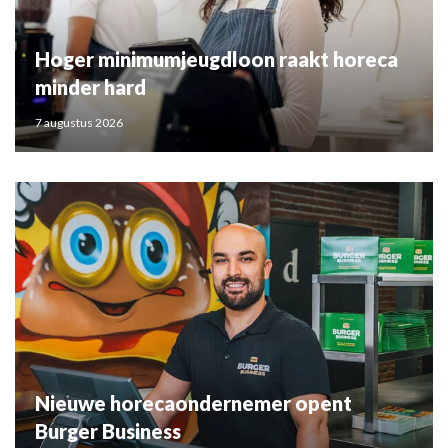
Hoger minimumjeugdloon raakt horeca
minder hard
7 augustus 2026
Nieuwe horecaondernemer opent
Burger Business