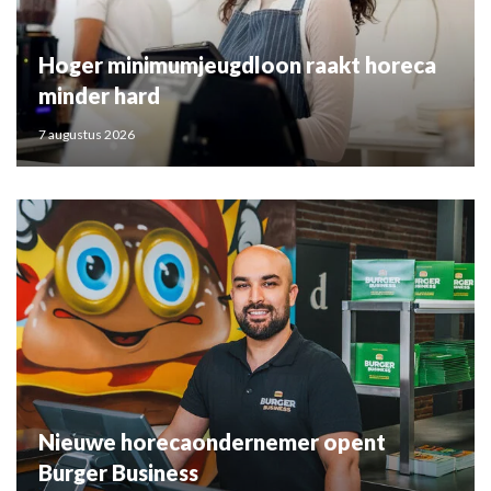
Hoger minimumjeugdloon raakt horeca
minder hard
7 augustus 2026
Nieuwe horecaondernemer opent
Burger Business