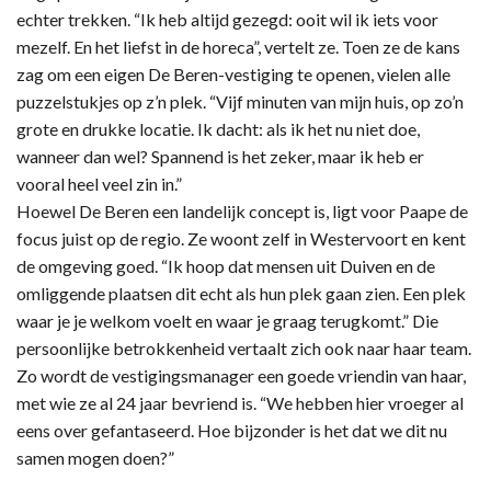
echter trekken. “Ik heb altijd gezegd: ooit wil ik iets voor
mezelf. En het liefst in de horeca”, vertelt ze. Toen ze de kans
zag om een eigen De Beren-vestiging te openen, vielen alle
puzzelstukjes op z’n plek. “Vijf minuten van mijn huis, op zo’n
grote en drukke locatie. Ik dacht: als ik het nu niet doe,
wanneer dan wel? Spannend is het zeker, maar ik heb er
vooral heel veel zin in.”
Hoewel De Beren een landelijk concept is, ligt voor Paape de
focus juist op de regio. Ze woont zelf in Westervoort en kent
de omgeving goed. “Ik hoop dat mensen uit Duiven en de
omliggende plaatsen dit echt als hun plek gaan zien. Een plek
waar je je welkom voelt en waar je graag terugkomt.” Die
persoonlijke betrokkenheid vertaalt zich ook naar haar team.
Zo wordt de vestigingsmanager een goede vriendin van haar,
met wie ze al 24 jaar bevriend is. “We hebben hier vroeger al
eens over gefantaseerd. Hoe bijzonder is het dat we dit nu
samen mogen doen?”