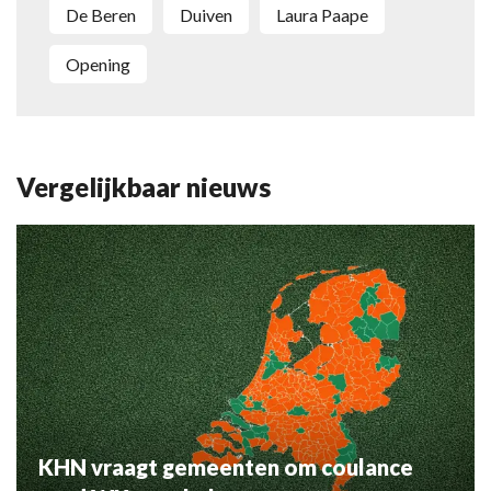
De Beren
Duiven
Laura Paape
Opening
Vergelijkbaar nieuws
KHN vraagt gemeenten om coulance