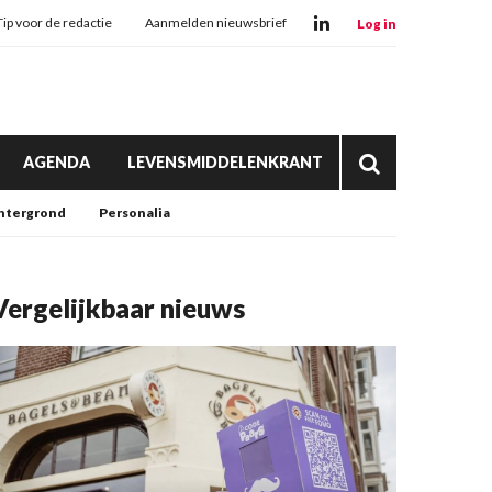
Tip voor de redactie
Aanmelden nieuwsbrief
Log in
AGENDA
LEVENSMIDDELENKRANT
htergrond
Personalia
Vergelijkbaar nieuws