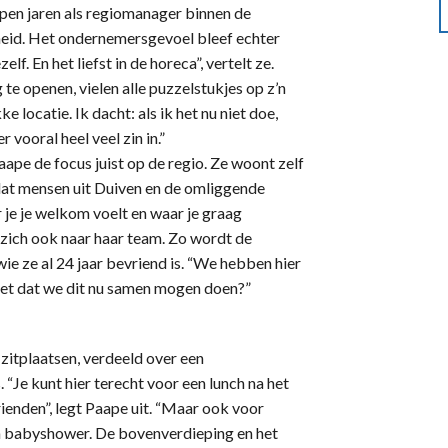
lopen jaren als regiomanager binnen de
eid. Het ondernemersgevoel bleef echter
elf. En het liefst in de horeca”, vertelt ze.
e openen, vielen alle puzzelstukjes op z’n
e locatie. Ik dacht: als ik het nu niet doe,
 vooral heel veel zin in.”
aape de focus juist op de regio. Ze woont zelf
dat mensen uit Duiven en de omliggende
r je je welkom voelt en waar je graag
 zich ook naar haar team. Zo wordt de
ie ze al 24 jaar bevriend is. “We hebben hier
 het dat we dit nu samen mogen doen?”
zitplaatsen, verdeeld over een
“Je kunt hier terecht voor een lunch na het
rienden”, legt Paape uit. “Maar ook voor
en babyshower. De bovenverdieping en het