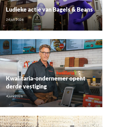
Ludieke actie van Bagels & Beans
24 juli 2026
Kwalitaria-ondernemer opent
derde vestiging
4 juni 2026