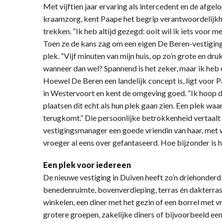
Met vijftien jaar ervaring als intercedent en de afge
kraamzorg, kent Paape het begrip verantwoordelijkh
trekken. “Ik heb altijd gezegd: ooit wil ik iets voor mez
Toen ze de kans zag om een eigen De Beren-vestiging t
plek. “Vijf minuten van mijn huis, op zo’n grote en drukk
wanneer dan wel? Spannend is het zeker, maar ik heb er
Hoewel De Beren een landelijk concept is, ligt voor P
in Westervoort en kent de omgeving goed. “Ik hoop 
plaatsen dit echt als hun plek gaan zien. Een plek waa
terugkomt.” Die persoonlijke betrokkenheid vertaalt
vestigingsmanager een goede vriendin van haar, met w
vroeger al eens over gefantaseerd. Hoe bijzonder is
Een plek voor iedereen
De nieuwe vestiging in Duiven heeft zo’n driehonderd 
benedenruimte, bovenverdieping, terras én dakterras. 
winkelen, een diner met het gezin of een borrel met v
grotere groepen, zakelijke diners of bijvoorbeeld e