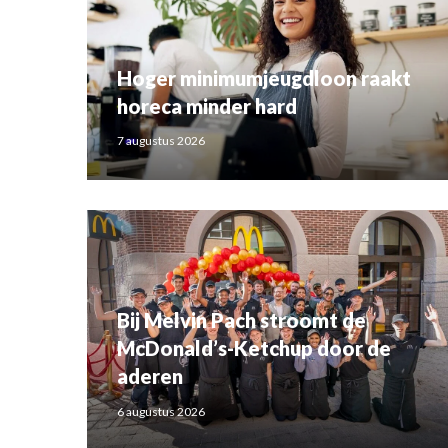
Hoger minimumjeugdloon raakt
horeca minder hard
7 augustus 2026
Bij Melvin Pach stroomt de
McDonald’s-Ketchup door de
aderen
6 augustus 2026