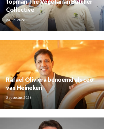
topman The Vegetarian Butcher
Collective
23 juni 2026
Rafael Oliviera benoemd als ceo
van Heineken
5 augustus 2026