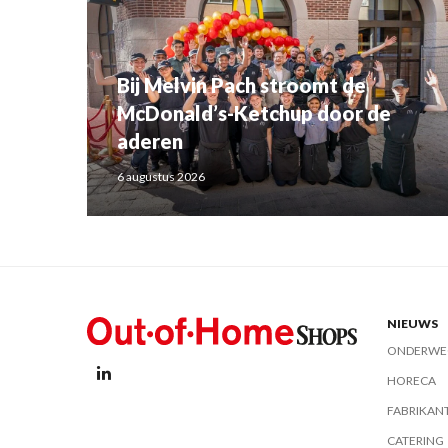
Bij Melvin Pach stroomt de
McDonald’s-Ketchup door de
aderen
6 augustus 2026
NIEUWS
ONDERWE
HORECA
FABRIKAN
CATERING