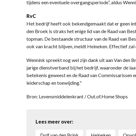
tijdens een eventuele overgangsperiode”, aldus Wenn
RvC
Het bedrijf heeft ook bekendgemaakt dat er geen in
den Broek is straks het enige lid van de Raad van Be
topman. De bestaande structuur van de Raad van Bes
ook van kracht blijven, meldt Heineken. Effectief zal d
Wennink spreekt nog wel zijn dank uit aan Van den Bri
jarige dienstverband bij het bedrijf, waaronder de laat
betekenis geweest en de Raad van Commissarissen er
leiderschap en toewijding."
Bron: Levensmiddelenkrant / Out.of.Home Shops
Lees meer over:
Dolf van den Brink
Heineken
opvo