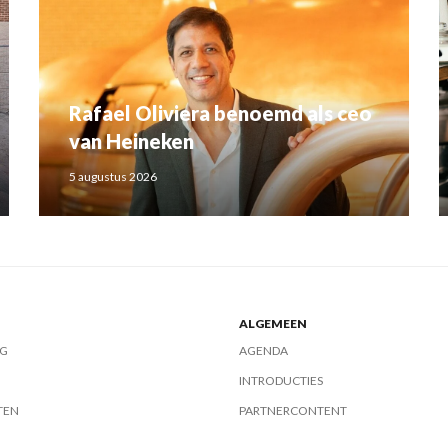
Rafael Oliviera benoemd als ceo
van Heineken
5 augustus 2026
ALGEMEEN
G
AGENDA
INTRODUCTIES
TEN
PARTNERCONTENT