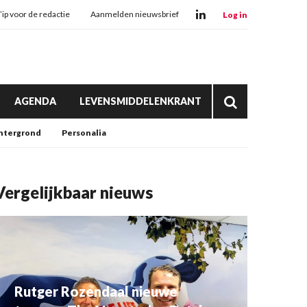
Tip voor de redactie
Aanmelden nieuwsbrief
Log in
AGENDA
LEVENSMIDDELENKRANT
htergrond
Personalia
Vergelijkbaar nieuws
Rutger Rozendaal nieuwe