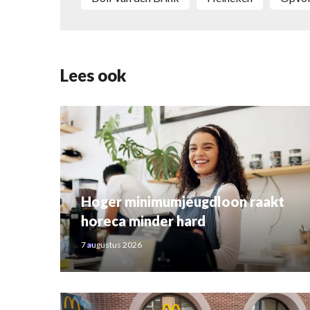
Lees ook
Hoger minimumjeugdloon raakt
horeca minder hard
7 augustus 2026