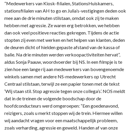
“Medewerkers van Kiosk-filialen, StationsHuiskamers,
stationsfilialen van AH to go en Julia’s-vestigingen deden ook
mee aan de drie minuten stilstaan, omdat ook zij te maken
hebben met agressie. Ze waren erg betrokken, we hebben
dan ook veel positieve reacties gekregen. Tijdens de actie
stopten zij even met werken en het helpen van klanten, deden
de deuren dicht of hielden gepaste afstand van de kassa of
balie. Na drie minuten werden verkoopactiviteiten hervat”,
aldus Sonja Paauw, woordvoerder bij NS. In een filmpje is te
zien hoe een lange rij aan medewerkers van bovengenoemde
winkels samen met andere NS-medewerkers op Utrecht
Centraal stilstaan, terwijl ze een papier tonen met de tekst
‘Wij staan stil. Stop agressie tegen onze collega’s’. NOS meldt
dat in de treinen de volgende boodschap door de
hoofdconducteurs werd omgeroepen: “Een goedenavond,
reizigers, zoals u merkt stoppen wij de trein. Hiermee willen
wij aandacht vragen voor een maatschappelijk probleem,
zoals verharding, agressie en geweld. Handen af van onze