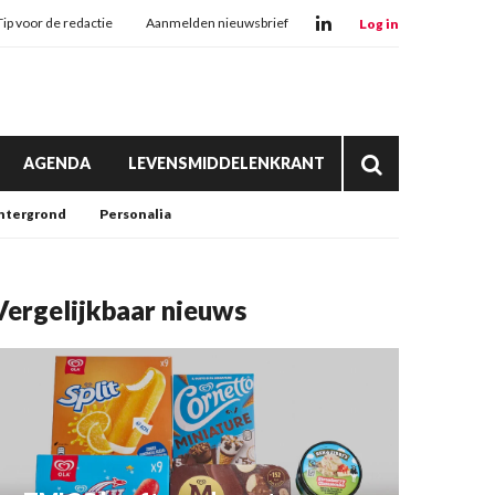
Tip voor de redactie
Aanmelden nieuwsbrief
Log in
AGENDA
LEVENSMIDDELENKRANT
htergrond
Personalia
Vergelijkbaar nieuws