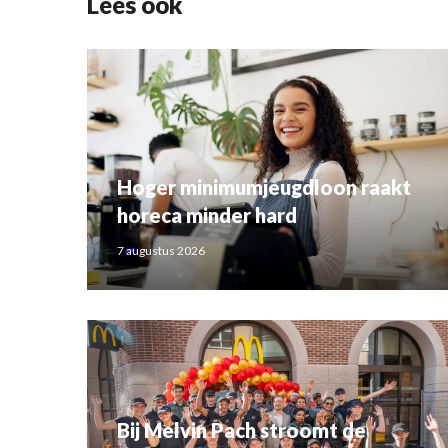
Lees ook
Hoger minimumjeugdloon raakt
horeca minder hard
7 augustus 2026
Bij Melvin Pach stroomt de