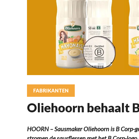
FABRIKANTEN
Oliehoorn behaalt B
HOORN – Sausmaker Oliehoorn is B Corp-ge
stromen de sausflessen met het B Corp-logo 