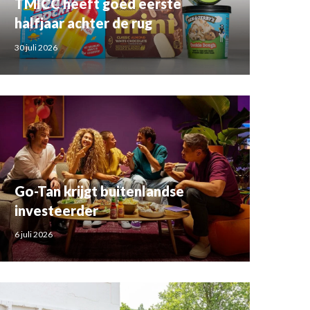
TMICC heeft goed eerste
halfjaar achter de rug
30 juli 2026
Go-Tan krijgt buitenlandse
investeerder
6 juli 2026