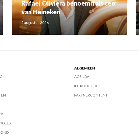
Rafael Oliviera benoemd als ceo
van Heineken
5 augustus 2026
ALGEMEEN
G
AGENDA
INTRODUCTIES
TEN
PARTNERCONTENT
EK
NDELS
ROND