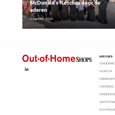
McDonald’s-Ketchup door de
aderen
6 augustus 2026
NIEUWS
ONDERWE
HORECA
FABRIKAN
CATERING
ONDERZO
GROOTHA
ACHTERG