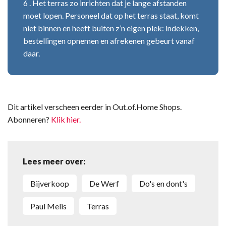
6 . Het terras zo inrichten dat je lange afstanden
moet lopen. Personeel dat op het terras staat, komt
niet binnen en heeft buiten z’n eigen plek: indekken,
bestellingen opnemen en afrekenen gebeurt vanaf
daar.
Dit artikel verscheen eerder in Out.of.Home Shops.
Abonneren?
Klik hier.
Lees meer over:
bijverkoop
De Werf
do's en dont's
Paul Melis
terras