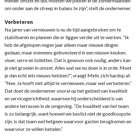
minder omzet en dus moeten we pieken in de zomermaanden
om onder aan de streep in balans te zijn”, stelt de ondernemer.
Verbeteren
Na jaren van vernieuwen is nu de tijd aangebroken om te
stabiliseren en plannen die er liggen verder uit te werken. “Ik
heb de afgelopen negen jaar alleen maar nieuwe dingen
gedaan, maar eveneens geïnvesteerd in een nieuwe keuken,
vloer, serre en toiletten. Dat is gewoon ook nodig, anders kan
je niet groeien in omzet. Alles wat we nu doen is in orde. Moet
je dan echt iets nieuws hebben?”, vraagt Melis zich hardop af.
“Nee. Je hoeft niet altijd te vernieuwen, maar wel verbeteren.”
Dat doet de ondernemer vooral op het gebied van kwaliteit
en servicegerichtheid, waarmee hij onderscheidend is van
andere terrassen in de omgeving. “De kwaliteit van het team
is zo belangrijk, want hoewel we beslist niet de goedkoopste
zijn, is dat team wel hetgeen waarvoor gasten terugkomen en
waarvoor ze willen betalen.”