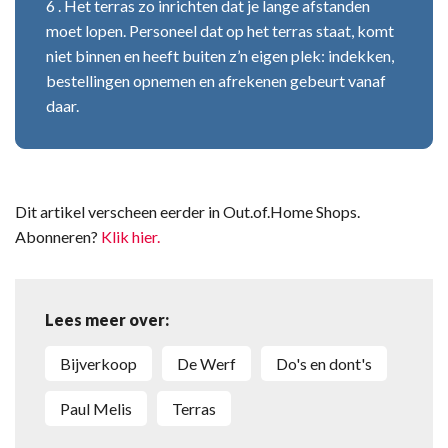
6 . Het terras zo inrichten dat je lange afstanden
moet lopen. Personeel dat op het terras staat, komt
niet binnen en heeft buiten z’n eigen plek: indekken,
bestellingen opnemen en afrekenen gebeurt vanaf
daar.
Dit artikel verscheen eerder in Out.of.Home Shops.
Abonneren?
Klik hier.
Lees meer over:
bijverkoop
De Werf
do's en dont's
Paul Melis
terras