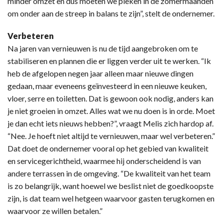
minder omzet en dus moeten we pieken in de zomermaanden
om onder aan de streep in balans te zijn”, stelt de ondernemer.
Verbeteren
Na jaren van vernieuwen is nu de tijd aangebroken om te
stabiliseren en plannen die er liggen verder uit te werken. “Ik
heb de afgelopen negen jaar alleen maar nieuwe dingen
gedaan, maar eveneens geïnvesteerd in een nieuwe keuken,
vloer, serre en toiletten. Dat is gewoon ook nodig, anders kan
je niet groeien in omzet. Alles wat we nu doen is in orde. Moet
je dan echt iets nieuws hebben?”, vraagt Melis zich hardop af.
“Nee. Je hoeft niet altijd te vernieuwen, maar wel verbeteren.”
Dat doet de ondernemer vooral op het gebied van kwaliteit
en servicegerichtheid, waarmee hij onderscheidend is van
andere terrassen in de omgeving. “De kwaliteit van het team
is zo belangrijk, want hoewel we beslist niet de goedkoopste
zijn, is dat team wel hetgeen waarvoor gasten terugkomen en
waarvoor ze willen betalen.”