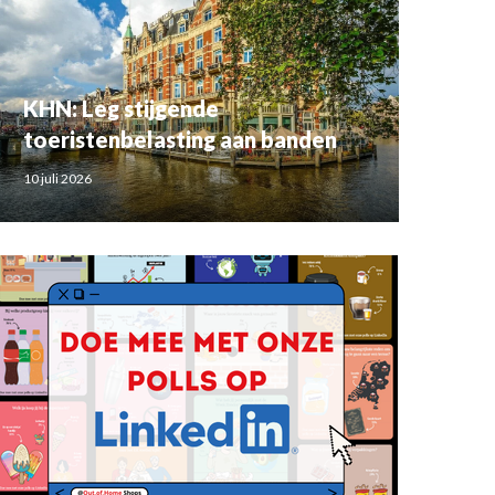
KHN: Leg stijgende
toeristenbelasting aan banden
10 juli 2026