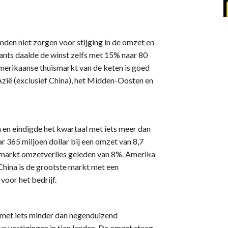
den niet zorgen voor stijging in de omzet en
ants daalde de winst zelfs met 15% naar 80
Amerikaanse thuismarkt van de keten is goed
zië (exclusief China), het Midden-Oosten en
en eindigde het kwartaal met iets meer dan
r 365 miljoen dollar bij een omzet van 8,7
ismarkt omzetverlies geleden van 8%. Amerika
China is de grootste markt met een
oor het bedrijf.
e met iets minder dan negenduizend
we vestigingen in tien landen. De omzet steeg