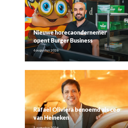
Nieuwe horecaondernemer
opent Burger Business
6 augustus 2026
Rafael Oliviera benoemd als ceo
van Heineken
5 augustus 2026