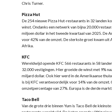
Chris Turner.
Pizza Hut
De 254 nieuwe Pizza Hut-restaurants in 32 landen kon
winst. Ondanks een netwerk van bijna 20.000 restaur
miljoen dollar in het tweede kwartaal van 2025. De 
voor 42% van de omzet. De sterkste groei kwam uit A
Afrika.
KFC
Wereldwijd opende KFC 566 restaurants in 58 landen 
32.000 vestigingen. Hier groeide de winst met 9% naa
miljard dollar. Ook hier werd in de Amerikaanse thu
is bij KFC verantwoordelijk voor 14% van de omzet. 
omzetpercentage van 27%. Europa is de derde markt v
Taco Bell
Van de grote drie binnen Yum is Taco Bell de kleinst
restaurants wereldwijd. De keten opende vijftig nieu