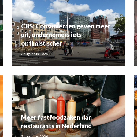
CBS: Consumenten geven meer
uit, ondernemers iets
optimistischer
6 augustus 2026
Meer fastfoodzaken dan
restaurants in Nederland
5 augustus 2026