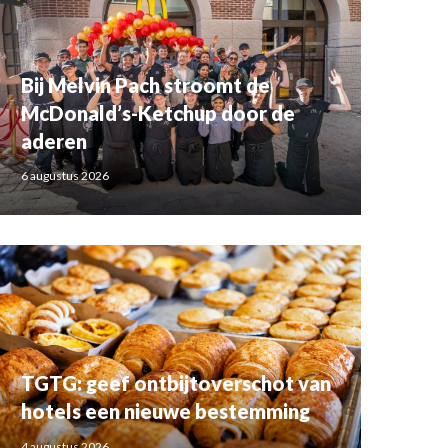
Bij Melvin Pach stroomt de
McDonald’s-Ketchup door de
aderen
6 augustus 2026
TGTG: geef ontbijtoverschot van
hotels een nieuwe bestemming
4 augustus 2026