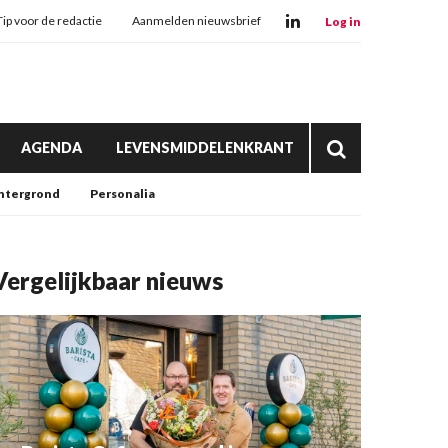
Tip voor de redactie
Aanmelden nieuwsbrief
Log in
AGENDA
LEVENSMIDDELENKRANT
htergrond
Personalia
Vergelijkbaar nieuws