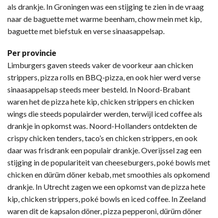
als drankje. In Groningen was een stijging te zien in de vraag
naar de baguette met warme beenham, chow mein met kip,
baguette met biefstuk en verse sinaasappelsap.
Per provincie
Limburgers gaven steeds vaker de voorkeur aan chicken
strippers, pizza rolls en BBQ-pizza, en ook hier werd verse
sinaasappelsap steeds meer besteld. In Noord-Brabant
waren het de pizza hete kip, chicken strippers en chicken
wings die steeds populairder werden, terwijl iced coffee als
drankje in opkomst was. Noord-Hollanders ontdekten de
crispy chicken tenders, taco’s en chicken strippers, en ook
daar was frisdrank een populair drankje. Overijssel zag een
stijging in de populariteit van cheeseburgers, poké bowls met
chicken en dürüm döner kebab, met smoothies als opkomend
drankje. In Utrecht zagen we een opkomst van de pizza hete
kip, chicken strippers, poké bowls en iced coffee. In Zeeland
waren dit de kapsalon döner, pizza pepperoni, dürüm döner