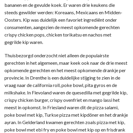
bananen en de gevulde koek. Er waren drie keukens die
steeds gewilder werden: Koreaans, Mexicaans en Midden-
Oosters. Kip was duidelijk een favoriet ingrediënt onder
consumenten, aangezien de meest opkomende gerechten
crispy chicken pops, chicken torikatsu en nachos met
gegrilde kip waren.
Thuisbezorgd onderzocht niet alleen de populairste
gerechten in het algemeen, maar keek ook naar de drie meest
opkomende gerechten en het meest opkomende drankje per
provincie. In Drenthe is een duidelijke stijging te zien in de
vraag naar de california roll, poke bowl, pita gyros en de
milkshake. In Flevoland waren de quesedilla met gegrilde kip,
crispy chicken burger, crispy ovenfriet en mango lassi het
meest in opkomst. In Friesland waren dit de pizza salami,
poke bowl met kip, Turkse pizza met kipdöner en het drankje
ayran. In Gelderland kwamen gerechten zoals pizza met kip,
poke bowl met ebi fry en poke bowl met kip op en frisdrank