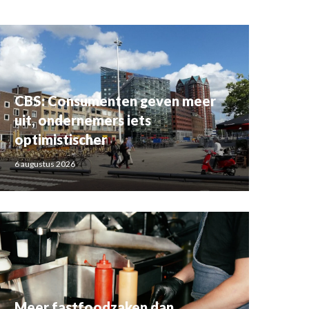
CBS: Consumenten geven meer
uit, ondernemers iets
optimistischer
6 augustus 2026
Meer fastfoodzaken dan