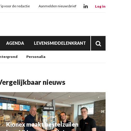
Tip voor de redactie
Aanmelden nieuwsbrief
Log in
AGENDA
LEVENSMIDDELENKRANT
htergrond
Personalia
Vergelijkbaar nieuws
Kionex maakt bestelzuilen