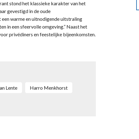
nt stond het klassieke karakter van het
jaar gevestigd in de oude
 een warme en uitnodigende uitstraling
en in een sfeervolle omgeving.” Naast het
voor privédiners en feestelijke bijeenkomsten.
 van Lente
Harro Menkhorst