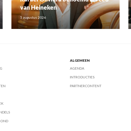
van Heineken
5 augustus 2026
ALGEMEEN
G
AGENDA
INTRODUCTIES
TEN
PARTNERCONTENT
EK
NDELS
ROND