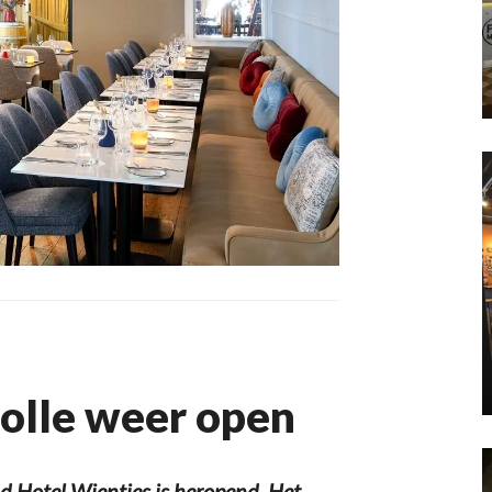
olle weer open
 Hotel Wientjes is heropend. Het