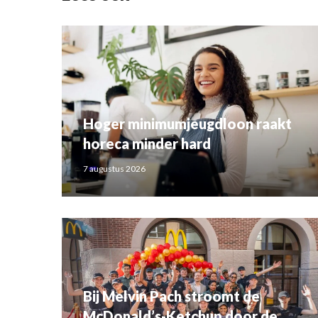
Hoger minimumjeugdloon raakt
horeca minder hard
7 augustus 2026
Bij Melvin Pach stroomt de
McDonald’s-Ketchup door de