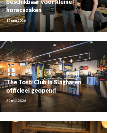
beschikbaar voor kleine
horecazaken
15 juni 2026
The Tosti Club in Slagharen
officieel geopend
29 mei 2026