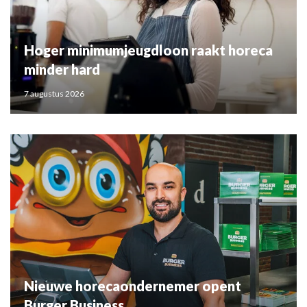
Hoger minimumjeugdloon raakt horeca
minder hard
7 augustus 2026
Nieuwe horecaondernemer opent
Burger Business