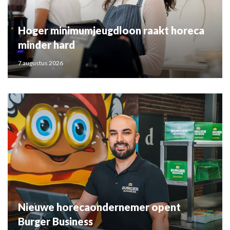
Hoger minimumjeugdloon raakt horeca
minder hard
7 augustus 2026
Nieuwe horecaondernemer opent
Burger Business