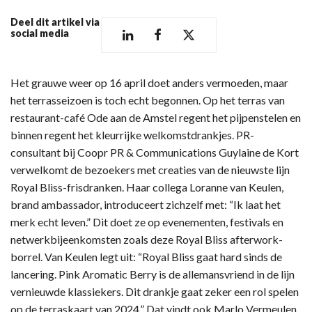
Deel dit artikel via
social media
Het grauwe weer op 16 april doet anders vermoeden, maar
het terrasseizoen is toch echt begonnen. Op het terras van
restaurant-café Ode aan de Amstel regent het pijpenstelen en
binnen regent het kleurrijke welkomstdrankjes. PR-
consultant bij Coopr PR & Communications Guylaine de Kort
verwelkomt de bezoekers met creaties van de nieuwste lijn
Royal Bliss-frisdranken. Haar collega Loranne van Keulen,
brand ambassador, introduceert zichzelf met: “Ik laat het
merk echt leven.” Dit doet ze op evenementen, festivals en
netwerkbijeenkomsten zoals deze Royal Bliss afterwork-
borrel. Van Keulen legt uit: “Royal Bliss gaat hard sinds de
lancering. Pink Aromatic Berry is de allemansvriend in de lijn
vernieuwde klassiekers. Dit drankje gaat zeker een rol spelen
op de terraskaart van 2024.” Dat vindt ook Marlo Vermeulen,