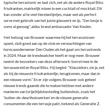
typische terrastonic en laat zich, net als de andere Royal Bliss
frisdranken, makkelijk mixen in een cocktail of mocktail. Dit
kan zonder al te veel tierelantijntjes, maar wel als perfect
serve met gebruik van het juiste glaswerk en ijs. “Een besje is
soms al genoeg”, aldus brand ambassador Van Keulen.
Het betoog van Brouwer waarmee hij het terrasseizoen
opent, sluit goed aan op de visie en verwachtingen van
horecaondernemer Den Ouden als het gaat om terrastrends
in 2024. Maar de trendwatcher heeft er nog meer. Brouwer
neemt de bezoekers van deze afterwork-borrel mee in de
terraswereld en Royal Bliss. Hij begint: “Klassiekers zie je, net
als bij de nieuwste frisdrankenlijn, terugkomen, maar dan in
een nieuwe vorm.” En er zijn volgens Brouwer ook geheel
nieuwe trends gaande die te maken hebben met andere
manieren van (vrije)tijdsbesteding buitenshuis, zoals het
‘buiten-de-deurthuiswerken’ en de nieuwe generatie
consumenten die een terrasje pakt, bekend als Generatie Z.