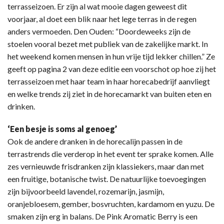
terrasseizoen. Er zijn al wat mooie dagen geweest dit
voorjaar, al doet een blik naar het lege terras in de regen
anders vermoeden. Den Ouden: “Doordeweeks zijn de
stoelen vooral bezet met publiek van de zakelijke markt. In
het weekend komen mensen in hun vrije tijd lekker chillen.” Ze
geeft op pagina 2 van deze editie een voorschot op hoe zij het
terrasseizoen met haar team in haar horecabedrijf aanvliegt
en welke trends zij ziet in de horecamarkt van buiten eten en
drinken.
‘Een besje is soms al genoeg’
Ook de andere dranken in de horecalijn passen in de
terrastrends die verderop in het event ter sprake komen. Alle
zes vernieuwde frisdranken zijn klassiekers, maar dan met
een fruitige, botanische twist. De natuurlijke toevoegingen
zijn bijvoorbeeld lavendel, rozemarijn, jasmijn,
oranjebloesem, gember, bosvruchten, kardamom en yuzu. De
smaken zijn erg in balans. De Pink Aromatic Berry is een