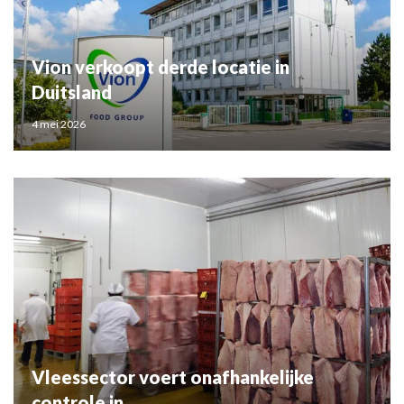
Vion verkoopt derde locatie in
Duitsland
4 mei 2026
Vleessector voert onafhankelijke
controle in