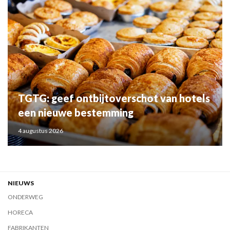
TGTG: geef ontbijtoverschot van hotels
een nieuwe bestemming
4 augustus 2026
NIEUWS
ONDERWEG
HORECA
FABRIKANTEN