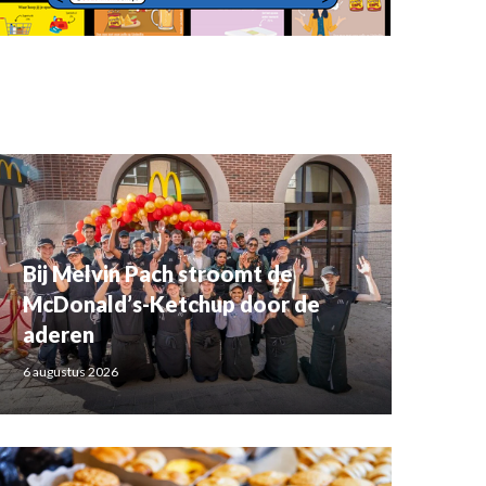
Bij Melvin Pach stroomt de
McDonald’s-Ketchup door de
aderen
6 augustus 2026