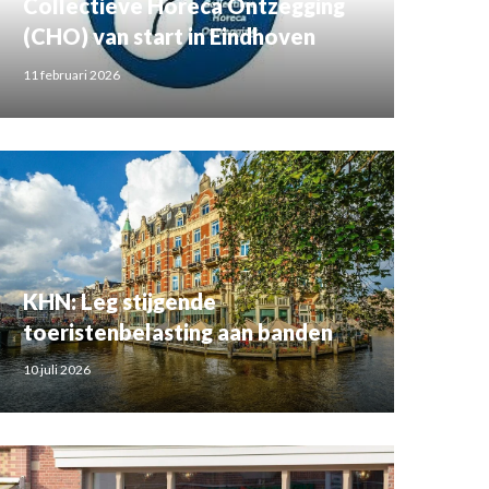
Collectieve Horeca Ontzegging
(CHO) van start in Eindhoven
11 februari 2026
KHN: Leg stijgende
toeristenbelasting aan banden
10 juli 2026