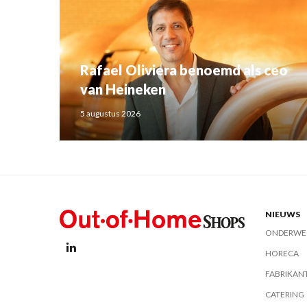
Rafael Oliviera benoemd als ceo
van Heineken
5 augustus 2026
NIEUWS
ONDERWE
HORECA
FABRIKAN
CATERING