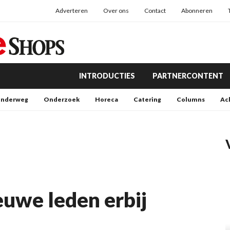
Adverteren
Over ons
Contact
Abonneren
INTRODUCTIES
PARTNERCONTENT
nderweg
Onderzoek
Horeca
Catering
Columns
Ac
euwe leden erbij