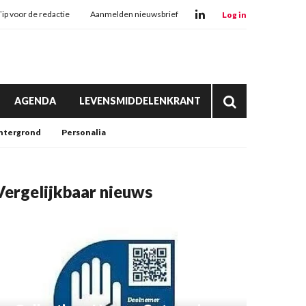
Tip voor de redactie
Aanmelden nieuwsbrief
Log in
AGENDA
LEVENSMIDDELENKRANT
htergrond
Personalia
Vergelijkbaar nieuws