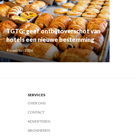
TGTG: geef ontbijtoverschot van
hotels een nieuwe bestemming
4 augustus 2026
SERVICES
OVER ONS
CONTACT
ADVERTEREN
ABONNEREN