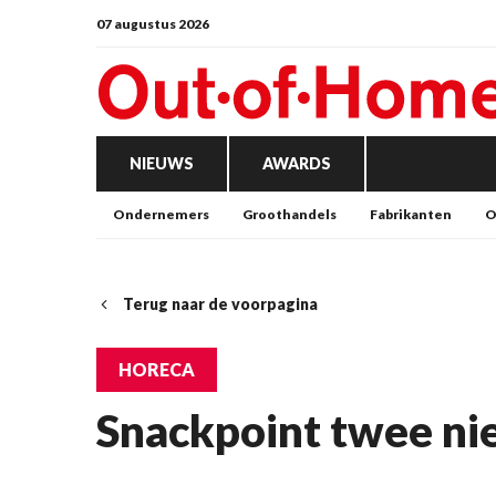
07 augustus 2026
NIEUWS
AWARDS
Ondernemers
Groothandels
Fabrikanten
O
Terug naar de voorpagina
HORECA
Snackpoint twee ni