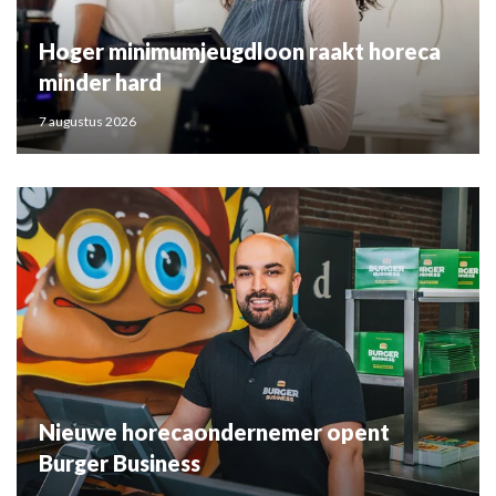
Hoger minimumjeugdloon raakt horeca
minder hard
7 augustus 2026
Nieuwe horecaondernemer opent
Burger Business