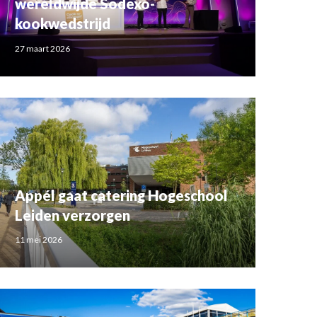
wereldwijde Sodexo-
kookwedstrijd
27 maart 2026
Appél gaat catering Hogeschool
Leiden verzorgen
11 mei 2026