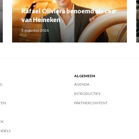
Rafael Oliviera benoemd als ceo
van Heineken
5 augustus 2026
ALGEMEEN
G
AGENDA
INTRODUCTIES
TEN
PARTNERCONTENT
EK
NDELS