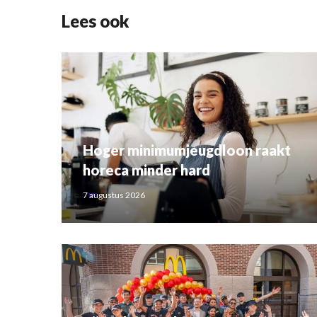
Lees ook
Hoger minimumjeugdloon raakt
horeca minder hard
7 augustus 2026