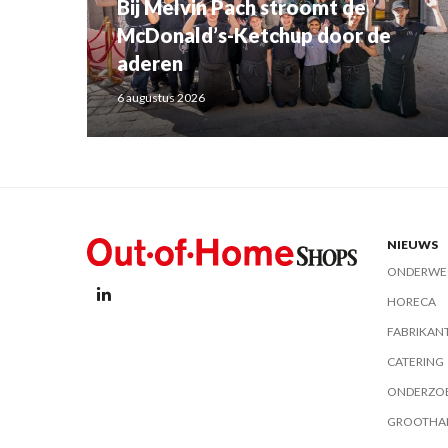
Bij Melvin Pach stroomt de
McDonald’s-Ketchup door de
aderen
6 augustus 2026
NIEUWS
ONDERWE
HORECA
FABRIKAN
CATERING
ONDERZO
GROOTHA