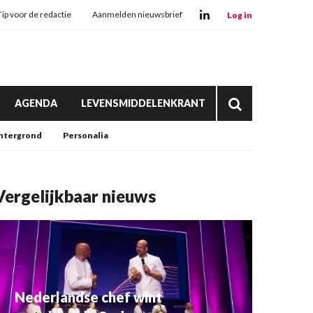
Tip voor de redactie
Aanmelden nieuwsbrief
Log in
AGENDA
LEVENSMIDDELENKRANT
htergrond
Personalia
Vergelijkbaar nieuws
Nederlandse chef wint