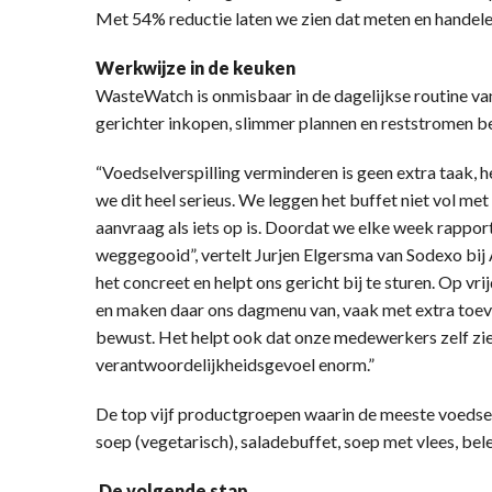
Met 54% reductie laten we zien dat meten en handele
Werkwijze in de keuken
WasteWatch is onmisbaar in de dagelijkse routine v
gerichter inkopen, slimmer plannen en reststromen b
“Voedselverspilling verminderen is geen extra taak, h
we dit heel serieus. We leggen het buffet niet vol m
aanvraag als iets op is. Doordat we elke week rappor
weggegooid”, vertelt Jurjen Elgersma van Sodexo b
het concreet en helpt ons gericht bij te sturen. Op vri
en maken daar ons dagmenu van, vaak met extra toe
bewust. Het helpt ook dat onze medewerkers zelf zi
verantwoordelijkheidsgevoel enorm.”
De top vijf productgroepen waarin de meeste voedselv
soep (vegetarisch), saladebuffet, soep met vlees, be
De volgende stap