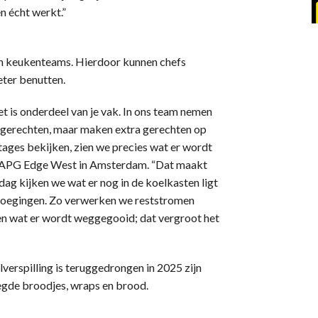
n écht werkt.”
an keukenteams. Hierdoor kunnen chefs
eter benutten.
et is onderdeel van je vak. In ons team nemen
et gerechten, maar maken extra gerechten op
tages bekijken, zien we precies wat er wordt
ij APG Edge West in Amsterdam. “Dat maakt
jdag kijken we wat er nog in de koelkasten ligt
voegingen. Zo verwerken we reststromen
en wat er wordt weggegooid; dat vergroot het
erspilling is teruggedrongen in 2025 zijn
legde broodjes, wraps en brood.