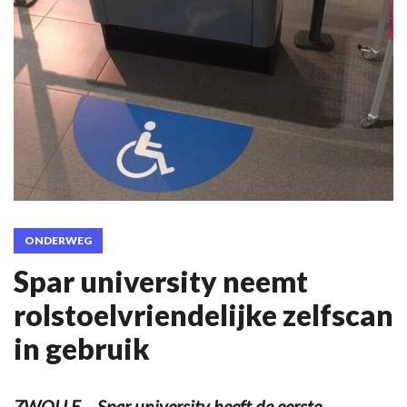
ONDERWEG
Spar university neemt
rolstoelvriendelijke zelfscan
in gebruik
ZWOLLE – Spar university heeft de eerste