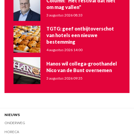
Column: "Het festival dat niet
om mag vallen"
3 augustus 2026 08:33
TGTG: geef ontbijtoverschot
van hotels een nieuwe
bestemming
4 augustus 2026 14:00
Hanos wil collega-groothandel
Nico van de Bunt overnemen
3 augustus 2026 09:35
NIEUWS
ONDERWEG
HORECA