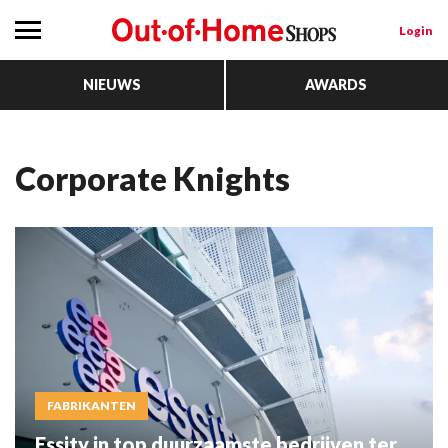
Login
NIEUWS
AWARDS
Corporate Knights
FABRIKANTEN
Essity in top duurzaamste bedrijven ter