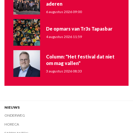
aderen
6 augustus 2026 09:00
De opmars van Tr3s Tapasbar
4 augustus 2026 11:59
Column: "Het festival dat niet
om mag vallen"
3 augustus 2026 08:33
NIEUWS
ONDERWEG
HORECA