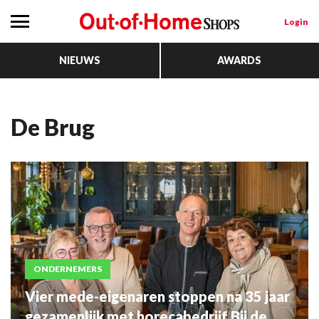
Login
NIEUWS
AWARDS
De Brug
ONDERNEMERS
Vier mede-eigenaren stoppen na 35 jaar
gezamenlijk met horecabedrijf Bij de