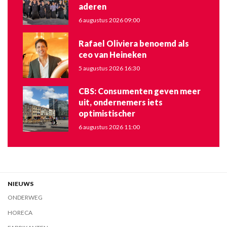
aderen
6 augustus 2026 09:00
Rafael Oliviera benoemd als
ceo van Heineken
5 augustus 2026 16:30
CBS: Consumenten geven meer
uit, ondernemers iets
optimistischer
6 augustus 2026 11:00
NIEUWS
ONDERWEG
HORECA