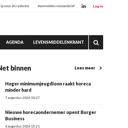
Tip voor de redactie
Aanmelden nieuwsbrief
Log in
AGENDA
LEVENSMIDDELENKRANT
Net binnen
Lees meer
Hoger minimumjeugdloon raakt horeca
minder hard
7 augustus 2026 10:27
Nieuwe horecaondernemer opent Burger
Business
6 augustus 2026 15:21