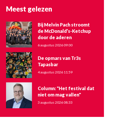
Meest gelezen
Bij Melvin Pach stroomt
de McDonald’s-Ketchup
door de aderen
6 augustus 2026 09:00
De opmars van Tr3s
Tapasbar
4 augustus 2026 11:59
Column: "Het festival dat
niet om mag vallen"
3 augustus 2026 08:33