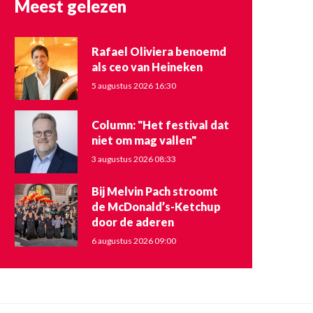
Meest gelezen
Rafael Oliviera benoemd
als ceo van Heineken
5 augustus 2026 16:30
Column: "Het festival dat
niet om mag vallen"
3 augustus 2026 08:33
Bij Melvin Pach stroomt
de McDonald’s-Ketchup
door de aderen
6 augustus 2026 09:00