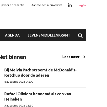
Tip voor de redactie
Aanmelden nieuwsbrief
Log in
AGENDA
LEVENSMIDDELENKRANT
Net binnen
Lees meer
Bij Melvin Pach stroomt de McDonald’s-
Ketchup door de aderen
6 augustus 2026 09:00
Rafael Oliviera benoemd als ceo van
Heineken
5 augustus 2026 16:30