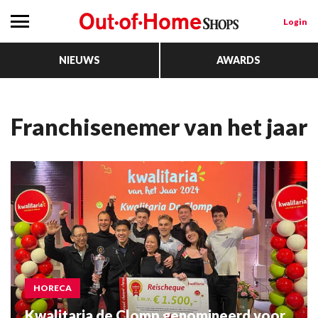
Login
NIEUWS
AWARDS
Franchisenemer van het jaar
HORECA
Kwalitaria de Clomp genomineerd voor