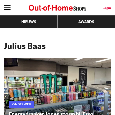
Login
NIEUWS
AWARDS
Julius Baas
ONDERWEG
Energydranken lopen storm bij Esso