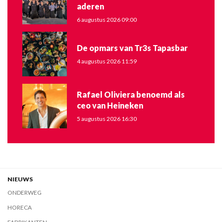
aderen
6 augustus 2026 09:00
De opmars van Tr3s Tapasbar
4 augustus 2026 11:59
Rafael Oliviera benoemd als
ceo van Heineken
5 augustus 2026 16:30
NIEUWS
ONDERWEG
HORECA