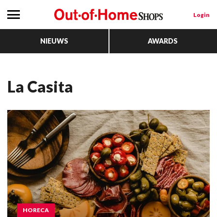
Login
NIEUWS
AWARDS
La Casita
HORECA