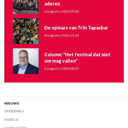
aderen
6 augustus 2026 09:00
De opmars van Tr3s Tapasbar
4 augustus 2026 11:59
Column: "Het festival dat niet
om mag vallen"
3 augustus 2026 08:33
NIEUWS
ONDERWEG
HORECA