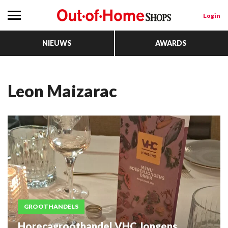
Login
NIEUWS
AWARDS
Leon Maizarac
GROOTHANDELS
Horecagroothandel VHC Jongens