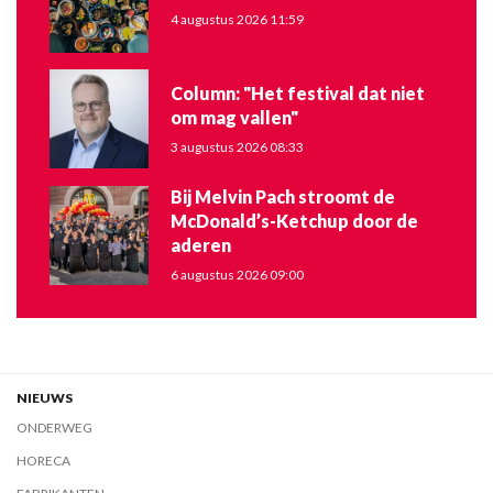
4 augustus 2026 11:59
Column: "Het festival dat niet
om mag vallen"
3 augustus 2026 08:33
Bij Melvin Pach stroomt de
McDonald’s-Ketchup door de
aderen
6 augustus 2026 09:00
NIEUWS
ONDERWEG
HORECA