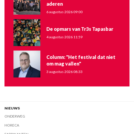
aderen
6 augustus 2026 09:00
De opmars van Tr3s Tapasbar
4 augustus 2026 11:59
Column: "Het festival dat niet
om mag vallen"
3 augustus 2026 08:33
NIEUWS
ONDERWEG
HORECA