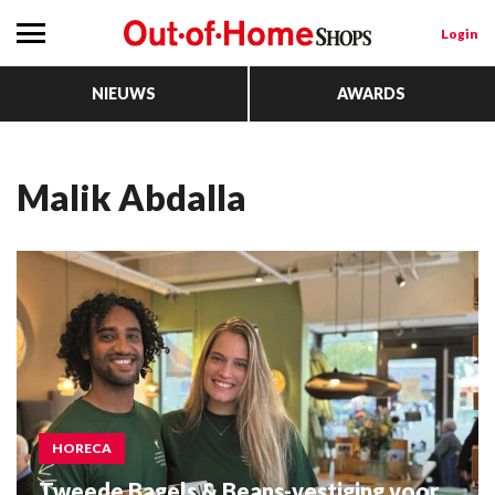
Login
NIEUWS
AWARDS
Malik Abdalla
HORECA
Tweede Bagels & Beans-vestiging voor