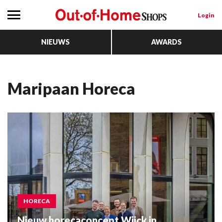
Login
NIEUWS
AWARDS
Maripaan Horeca
HORECA
Nieuw horecaconcept Wijck in