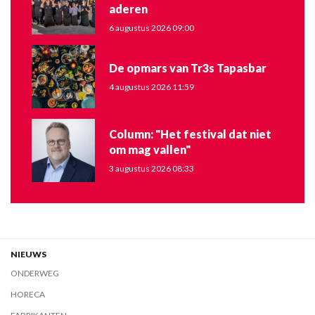
aderen
6 augustus 2026 09:00
De opmars van Tr3s Tapasbar
4 augustus 2026 11:59
Column: "Het festival dat niet
om mag vallen"
3 augustus 2026 08:33
NIEUWS
ONDERWEG
HORECA