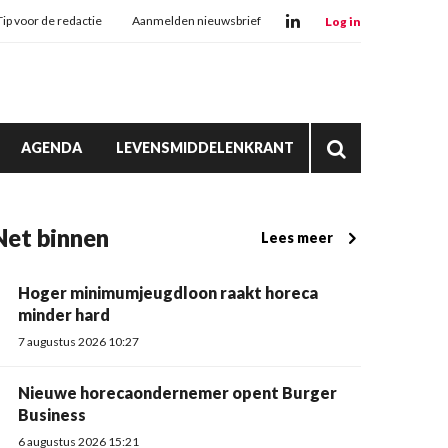
Tip voor de redactie
Aanmelden nieuwsbrief
Log in
AGENDA
LEVENSMIDDELENKRANT
Net binnen
Lees meer
Hoger minimumjeugdloon raakt horeca
minder hard
7 augustus 2026 10:27
Nieuwe horecaondernemer opent Burger
Business
6 augustus 2026 15:21