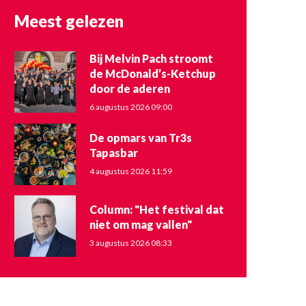
Meest gelezen
Bij Melvin Pach stroomt
de McDonald’s-Ketchup
door de aderen
6 augustus 2026 09:00
De opmars van Tr3s
Tapasbar
4 augustus 2026 11:59
Column: "Het festival dat
niet om mag vallen"
3 augustus 2026 08:33