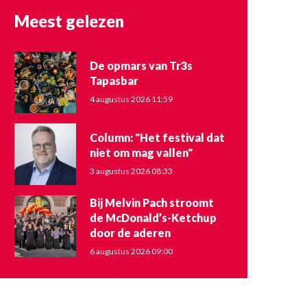
Meest gelezen
De opmars van Tr3s
Tapasbar
4 augustus 2026 11:59
Column: "Het festival dat
niet om mag vallen"
3 augustus 2026 08:33
Bij Melvin Pach stroomt
de McDonald’s-Ketchup
door de aderen
6 augustus 2026 09:00