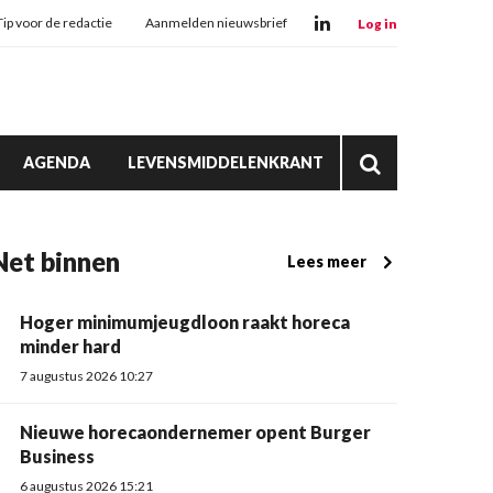
Tip voor de redactie
Aanmelden nieuwsbrief
Log in
AGENDA
LEVENSMIDDELENKRANT
Net binnen
Lees meer
Hoger minimumjeugdloon raakt horeca
minder hard
7 augustus 2026 10:27
Nieuwe horecaondernemer opent Burger
Business
6 augustus 2026 15:21