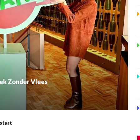
ek Zonder Vlees
start