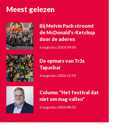
Meest gelezen
Bij Melvin Pach stroomt
de McDonald’s-Ketchup
door de aderen
6 augustus 2026 09:00
De opmars van Tr3s
Tapasbar
4 augustus 2026 11:59
Column: "Het festival dat
niet om mag vallen"
3 augustus 2026 08:33