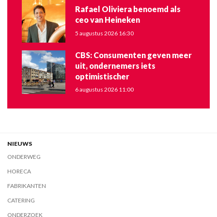
Rafael Oliviera benoemd als
ceo van Heineken
5 augustus 2026 16:30
CBS: Consumenten geven meer
uit, ondernemers iets
optimistischer
6 augustus 2026 11:00
NIEUWS
ONDERWEG
HORECA
FABRIKANTEN
CATERING
ONDERZOEK