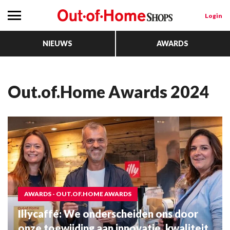
Login
NIEUWS
AWARDS
Out.of.Home Awards 2024
AWARDS - OUT.OF.HOME AWARDS
Illycaffé: We onderscheiden ons door
onze toewijding aan innovatie, kwaliteit