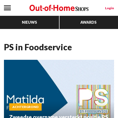
Login
NIEUWS
AWARDS
PS in Foodservice
ACHTERGROND
Zweedse overname versterkt positie PS