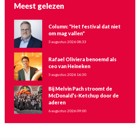
Meest gelezen
Column: "Het festival dat niet
om mag vallen"
3 augustus 2026 08:33
Rafael Oliviera benoemd als
ceo van Heineken
5 augustus 2026 16:30
Bij Melvin Pach stroomt de
McDonald’s-Ketchup door de
aderen
6 augustus 2026 09:00