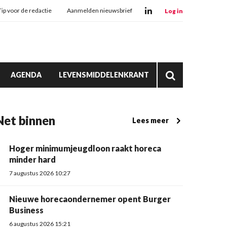
Tip voor de redactie
Aanmelden nieuwsbrief
Log in
AGENDA
LEVENSMIDDELENKRANT
Net binnen
Lees meer
Hoger minimumjeugdloon raakt horeca
minder hard
7 augustus 2026 10:27
Nieuwe horecaondernemer opent Burger
Business
6 augustus 2026 15:21