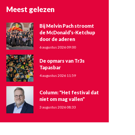
Meest gelezen
Bij Melvin Pach stroomt
de McDonald’s-Ketchup
door de aderen
6 augustus 2026 09:00
De opmars van Tr3s
Tapasbar
4 augustus 2026 11:59
Column: "Het festival dat
niet om mag vallen"
3 augustus 2026 08:33