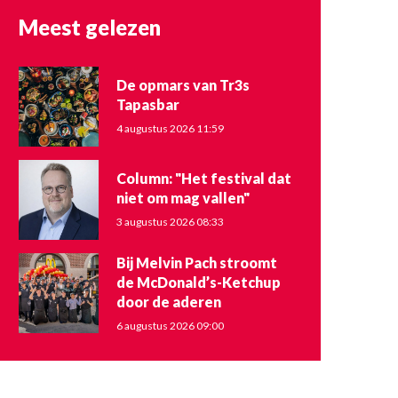
Meest gelezen
De opmars van Tr3s
Tapasbar
4 augustus 2026 11:59
Column: "Het festival dat
niet om mag vallen"
3 augustus 2026 08:33
Bij Melvin Pach stroomt
de McDonald’s-Ketchup
door de aderen
6 augustus 2026 09:00