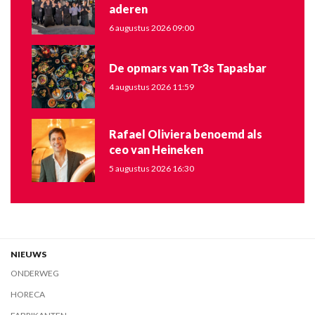
aderen
6 augustus 2026 09:00
De opmars van Tr3s Tapasbar
4 augustus 2026 11:59
Rafael Oliviera benoemd als
ceo van Heineken
5 augustus 2026 16:30
NIEUWS
ONDERWEG
HORECA