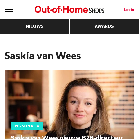
Login
NIEUWS
AWARDS
Saskia van Wees
PERSONALIA
Saskia van Wees nieuwe B2B-directeur