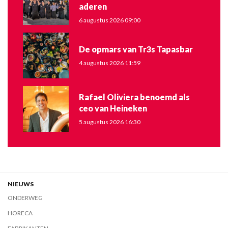
aderen
6 augustus 2026 09:00
De opmars van Tr3s Tapasbar
4 augustus 2026 11:59
Rafael Oliviera benoemd als
ceo van Heineken
5 augustus 2026 16:30
NIEUWS
ONDERWEG
HORECA