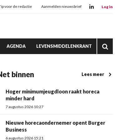
Tip voor de redactie
Aanmelden nieuwsbrief
Log in
AGENDA
LEVENSMIDDELENKRANT
Net binnen
Lees meer
Hoger minimumjeugdloon raakt horeca
minder hard
7 augustus 2026 10:27
Nieuwe horecaondernemer opent Burger
Business
6 augustus 2026 15:21