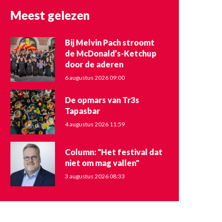
Meest gelezen
Bij Melvin Pach stroomt
de McDonald’s-Ketchup
door de aderen
6 augustus 2026 09:00
De opmars van Tr3s
Tapasbar
4 augustus 2026 11:59
Column: "Het festival dat
niet om mag vallen"
3 augustus 2026 08:33