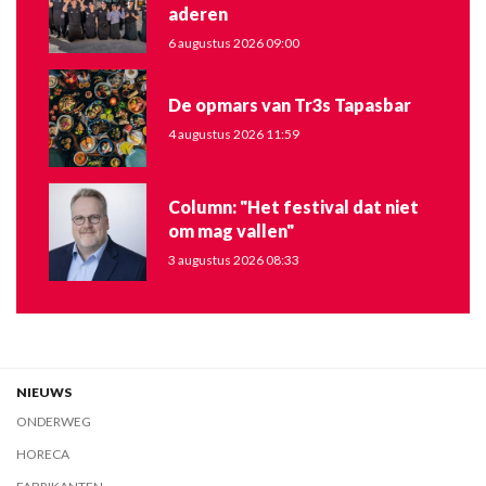
aderen
6 augustus 2026 09:00
De opmars van Tr3s Tapasbar
4 augustus 2026 11:59
Column: "Het festival dat niet
om mag vallen"
3 augustus 2026 08:33
NIEUWS
ONDERWEG
HORECA